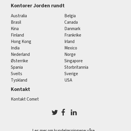
Kontorer Jorden rundt
Australia
Belgia
Brasil
Canada
Kina
Danmark
Finland
Frankrike
Hong Kong
Irland
India
Mexico
Nederland
Norge
Østerrike
Singapore
Spania
Storbritannia
Sveits
Sverige
Tyskland
USA
Kontakt
Kontakt Comet
Les mer om kundeløsningene våre